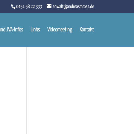
0451 58 22 333
anwalt@andreasmross.de
und JVA-Infos
Links
Videomeeting
Kontakt