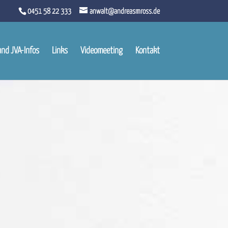
0451 58 22 333
anwalt@andreasmross.de
und JVA-Infos
Links
Videomeeting
Kontakt